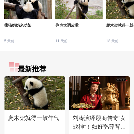
熊猫妈妈来劝架
你也太调皮啦
爬木架就得一鼓
5 天前
11 天前
18 天前
最新推荐
爬木架就得一鼓作气
刘涛演绎殷商传奇“女
战神”！妇好鸮尊背后