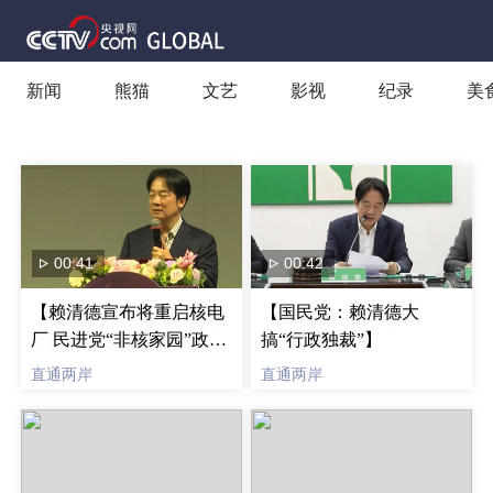
新闻
熊猫
文艺
影视
纪录
美
00:41
00:42
【赖清德宣布将重启核电
【国民党：赖清德大
厂 民进党“非核家园”政策
搞“行政独裁”】
生变】
直通两岸
直通两岸