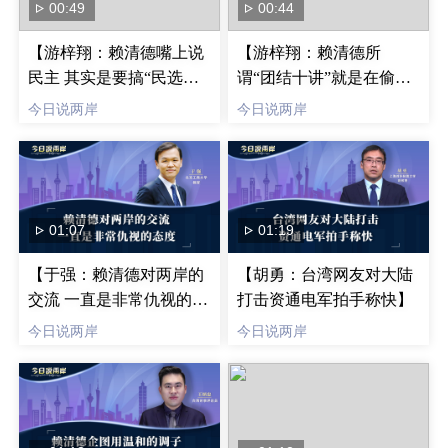
00:49
00:44
【游梓翔：赖清德嘴上说
【游梓翔：赖清德所
民主 其实是要搞“民选独
谓“团结十讲”就是在偷
裁”】
渡“台独”】
今日说两岸
今日说两岸
01:07
01:19
【于强：赖清德对两岸的
【胡勇：台湾网友对大陆
交流 一直是非常仇视的态
打击资通电军拍手称快】
度】
今日说两岸
今日说两岸