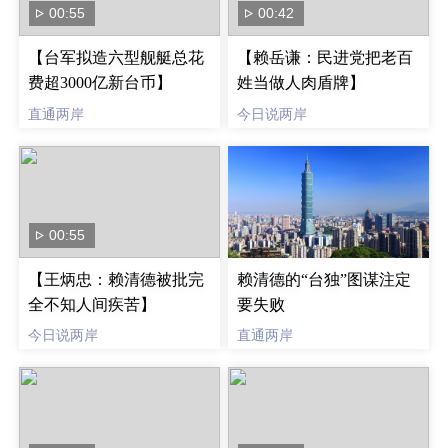
00:55
00:42
【台军拟造六型舰艇总花
【赖岳谦：民进党把老百
费超3000亿新台币】
姓当做人肉盾牌】
直通两岸
今日说两岸
00:55
【王炳忠：赖清德被批完
赖清德的“台独”图谋注定
全不知人间疾苦】
要失败
今日说两岸
直通两岸