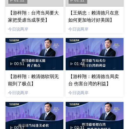
【游梓翔：台湾当局要大
【王炳忠：赖清德只在意
家把受虐当成享受】
如何更加地讨好美国】
今日说两岸
今日说两岸
00:51
01:48
【游梓翔：赖清德软弱无
【游梓翔：赖清德当局卖
能到了极点】
台 伤害台湾的利益】
今日说两岸
今日说两岸
00:57
02:31