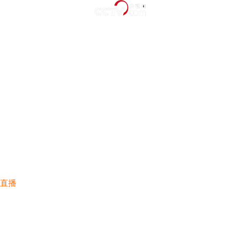
新闻
熊猫
熊猫一刻
熊猫星团
大熊猫故事
大熊猫国家公园
文艺
影视
纪录
纪录中国
中国面孔
美食
港澳台
看两岸
WeHK
直播
专题
中文
繁体
简体