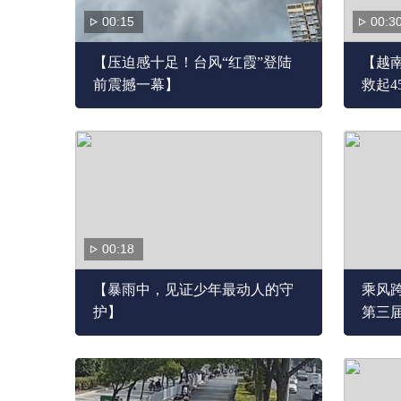
00:15
00:3
【压迫感十足！台风“红霞”登陆
【越
前震撼一幕】
救起4
00:18
【暴雨中，见证少年最动人的守
乘风跨
护】
第三
•未来