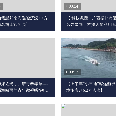
0
00:14
南籍船舶南海遇险沉没 中方
【 科技救援！广西横州市
5名越南籍船员】
续强降雨，救援人员利用无
转移被困群众】
00:17
海逐光，共谱青春华章----
【上半年“小三通”客运航
届海峡两岸青年微视听“融创
境旅客超6.2万人次】
”研创周在京开幕