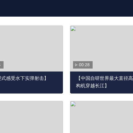
5
00:28
浸式感受水下实弹射击】
【中国自研世界最大直径高
构机穿越长江】