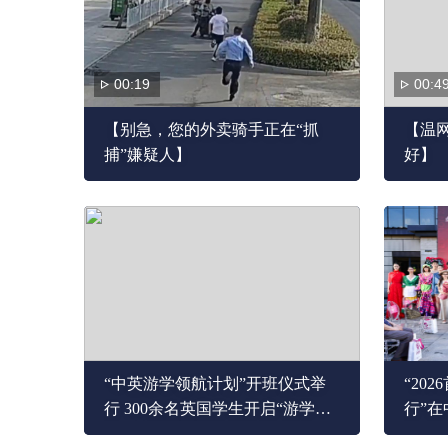
00:19
00:4
【别急，您的外卖骑手正在“抓
【温网
捕”嫌疑人】
好】
“中英游学领航计划”开班仪式举
“20
行 300余名英国学生开启“游学中
行”
国”旅程