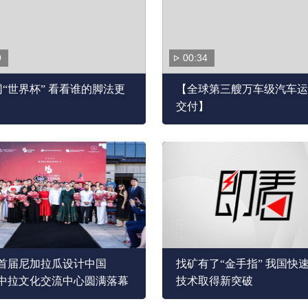
9
00:34
“世界杯” 看看谁的脚法更
【全球第三艘万车级汽车运
交付】
26首届尼加拉瓜设计中国
找矿有了“金手指” 我国快
在中拉文化交流中心圆满落幕
技术取得新突破