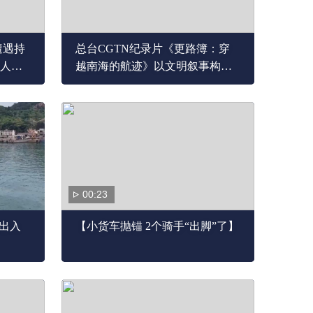
遭遇持
总台CGTN纪录片《更路簿：穿
人机
越南海的航迹》以文明叙事构筑
南海话语新范式
00:23
线出入
【小货车抛锚 2个骑手“出脚”了】