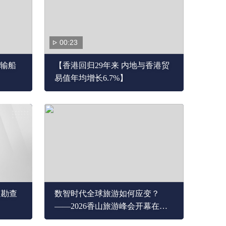
00:23
输船
【香港回归29年来 内地与香港贸
易值年均增长6.7%】
速勘查
数智时代全球旅游如何应变？
——2026香山旅游峰会开幕在
即，50余国代表共寻答案