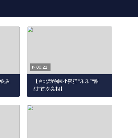
00:21
铁盾
【台北动物园小熊猫“乐乐”“甜
甜”首次亮相】