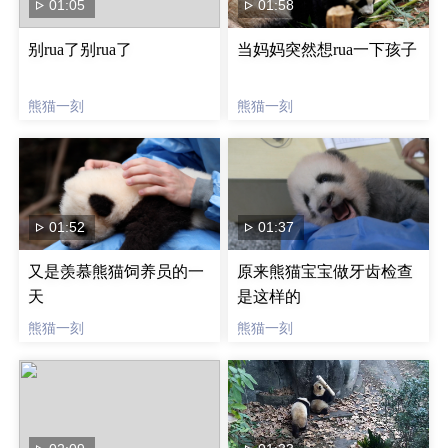
01:05
01:58
别rua了别rua了
当妈妈突然想rua一下孩子
熊猫一刻
熊猫一刻
01:52
01:37
又是羡慕熊猫饲养员的一
原来熊猫宝宝做牙齿检查
天
是这样的
熊猫一刻
熊猫一刻