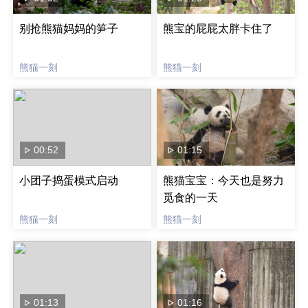
别抢熊猫妈妈的笋子
熊宝的屁屁太胖卡住了
熊猫一刻
熊猫一刻
00:52
01:15
小团子捣蛋模式启动
熊猫宝宝：今天也是努力
觅食的一天
熊猫一刻
熊猫一刻
01:13
01:16