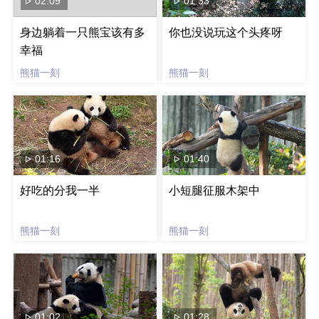
02:09
01:33
身边躺着一只熊宝该有多
你也没说玩这个头疼呀
幸福
熊猫一刻
熊猫一刻
01:16
01:40
好吃的分我一半
小短腿征服木架中
熊猫一刻
熊猫一刻
01:02
01:28