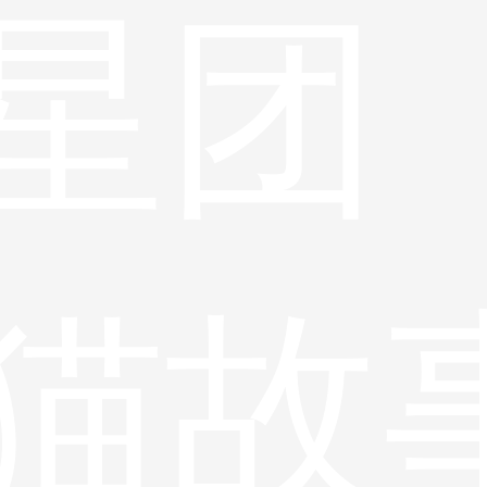
星团
猫故