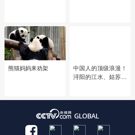
熊猫妈妈来劝架
中国人的顶级浪漫！
浔阳的江水、姑苏的
钟声、广陵的明
月......古诗词中的地
名竟会那么美