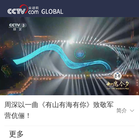
周深以一曲《有山有海有你》致敬军
简介
营伉俪！
更多