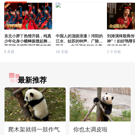
东北小胖丫热情开跳，纯真
中国人的顶级浪漫！浔阳的
刘涛演绎殷商传
少年化身小蟋蟀振翅起舞，
江水、姑苏的钟声、广陵的
神”！妇好鸮尊
草原舞者精彩演绎蒙古族舞
明月......古诗词中的地名竟
些传奇故事？
蹈《幸福草原》
会那么美
9 天前
16 天前
1 个月前
最新推荐
爬木架就得一鼓作气
你也太调皮啦