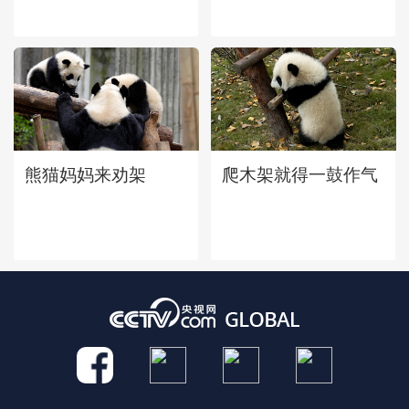
藏着哪些传奇故事？
熊猫妈妈来劝架
爬木架就得一鼓作气