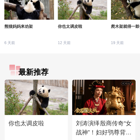
熊猫妈妈来劝架
你也太调皮啦
爬木架就得一鼓
6 天前
12 天前
19 天前
最新推荐
你也太调皮啦
刘涛演绎殷商传奇“女
战神”！妇好鸮尊背后