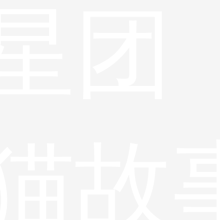
星团
猫故