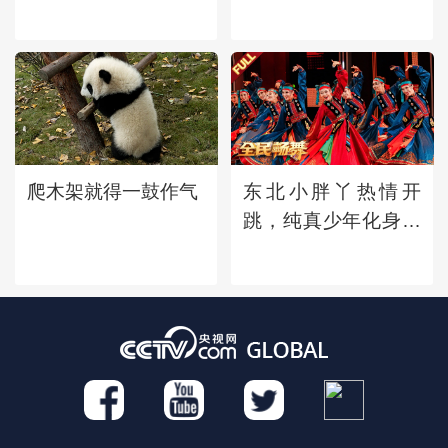
钟声、广陵的明
藏着哪些传奇故事？
月......古诗词中的地
名竟会那么美
爬木架就得一鼓作气
东北小胖丫热情开
跳，纯真少年化身小
蟋蟀振翅起舞，草原
舞者精彩演绎蒙古族
舞蹈《幸福草原》