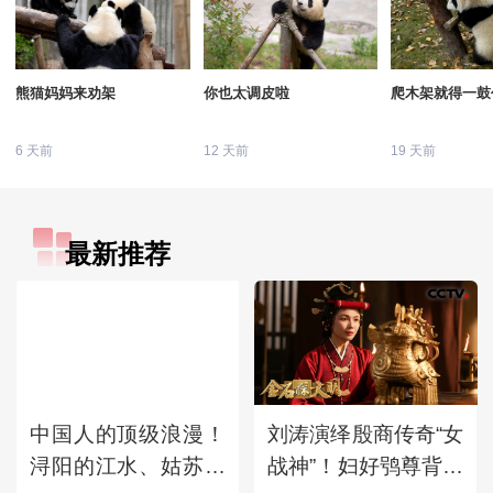
熊猫妈妈来劝架
你也太调皮啦
爬木架就得一鼓
6 天前
12 天前
19 天前
最新推荐
中国人的顶级浪漫！
刘涛演绎殷商传奇“女
浔阳的江水、姑苏的
战神”！妇好鸮尊背后