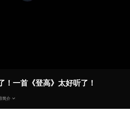
加
载
视
频
播
放
器。
画
质
儿了！一首《登高》太好听了！
容简介