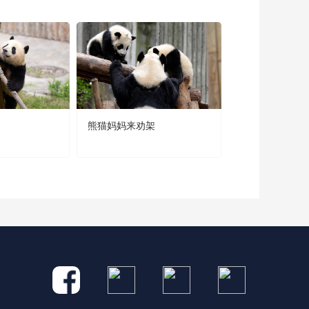
魏晨、刘宇宁演绎歌
曲《许我再少年》，
唱出少年意气
2 个月前
听任素汐、毛不易合
唱《别来无恙》，愿
所有人都被世界温柔
2 个月前
以待
熊猫妈妈来劝架
人机争宠名场面不
断，看天放如何接
招！蔡明、王天放表
3 个月前
演小品《奶奶的最
爱》
当谎言遇上乌龙，攻
守同盟能否成功平
账？艾伦、常远、杜
3 个月前
晓宇、孔令美、杨凯
演绎小品《如实招
来》
海来阿木、刘浩存合
作演绎歌曲《梦