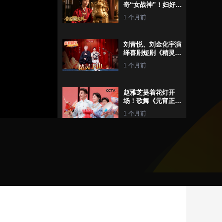
奇“女战神”！妇好鸮
尊背后藏着哪些传奇
1 个月前
故事？
刘青悦、刘金化宇演
绎喜剧短剧《精灵下
山》！看呆萌精灵闯
1 个月前
入人间，乌龙百出笑
翻天
赵雅芝提着花灯开
场！歌舞《元宵正
设
静
好》 主打一个热热
1 个月前
置
音
闹闹！
(m)
被《好彩头》里的簪
戴美到了！看宋轶、
希林娜依·高、姚晓
2 个月前
棠、欧阳娜娜一起簪
满头彩！
吴侬软语融入苏州评
弹，《小家年年》唱
出幸福最好的模样
2 个月前