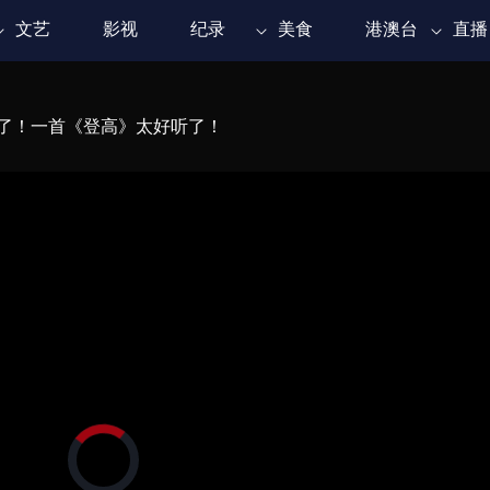
文艺
影视
纪录
美食
港澳台
直播
儿了！一首《登高》太好听了！
正
在