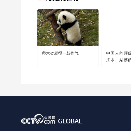
爬木架就得一鼓作气
中国人的顶
江水、姑苏
明月......
那么美