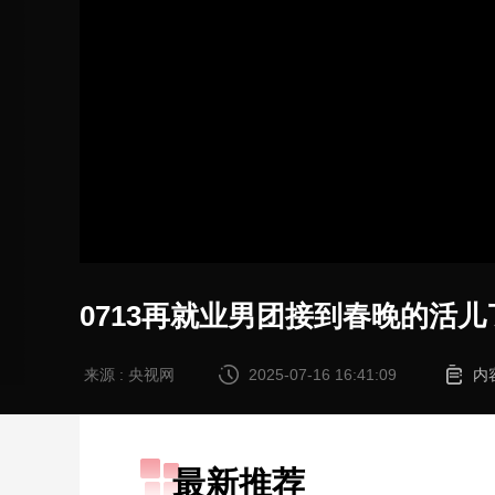
加
载
/
完
成
:
0%
0713再就业男团接到春晚的活
来源 : 央视网
2025-07-16 16:41:09
内
最新推荐