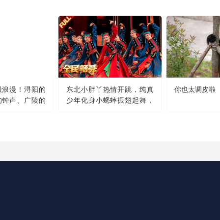
级浪漫！浔阳的
东北小胖丫热情开跳，纯真
你也太调皮啦
的钟声、广陵的
少年化身小蟋蟀振翅起舞，
古诗词中的地名竟会
草原舞者精彩演绎蒙古族舞
蹈《幸福草原》