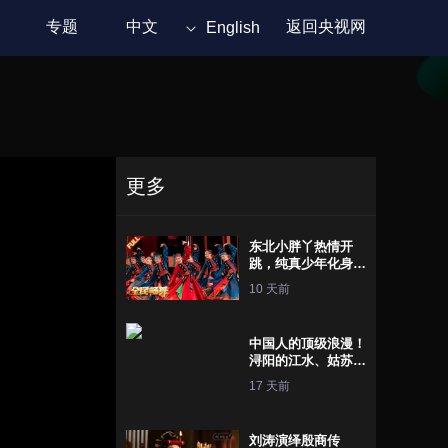
专题
中文
返回央视网
English
更多
东北小胖丫热情开
跳，纯真少年化身小
蟋蟀振翅起舞，草原
10 天前
舞者精彩演绎蒙古族
舞蹈《幸福草原》
中国人的顶级浪漫！
浔阳的江水、姑苏的
钟声、广陵的明
17 天前
月......古诗词中的地
名竟会那么美
刘涛演绎殷商传