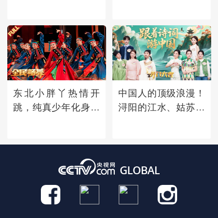
东北小胖丫热情开
中国人的顶级浪漫！
跳，纯真少年化身小
浔阳的江水、姑苏的
蟋蟀振翅起舞，草原
钟声、广陵的明
舞者精彩演绎蒙古族
月......古诗词中的地
舞蹈《幸福草原》
名竟会那么美