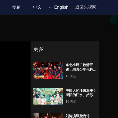
专题
中文
返回央视网
English
更多
东北小胖丫热情开
跳，纯真少年化身小
蟋蟀振翅起舞，草原
12 天前
舞者精彩演绎蒙古族
舞蹈《幸福草原》
中国人的顶级浪漫！
浔阳的江水、姑苏的
钟声、广陵的明
19 天前
月......古诗词中的地
名竟会那么美
刘涛演绎殷商传