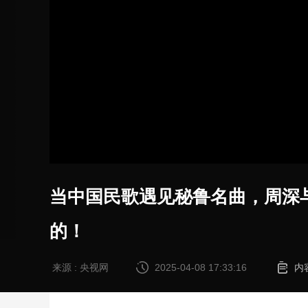
加
载
/
完
成
:
0%
当中国民歌遇见秘鲁名曲，周深与
的！
来源 : 央视网
2025-04-08 17:33:16
内