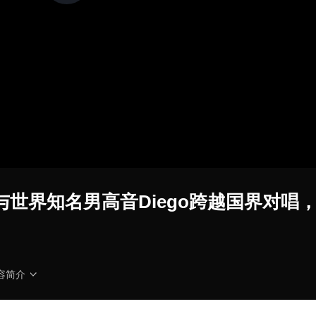
加
载
视
频
播
放
器。
画
质
世界知名男高音Diego跨越国界对唱
容简介