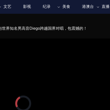
文艺
影视
纪录
美食
港澳台
直播
世界知名男高音Diego跨越国界对唱，包震撼的！
正
在