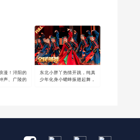
魏晨、刘宇宁演绎歌
曲《许我再少年》，
唱出少年意气
2 个月前
听任素汐、毛不易合
唱《别来无恙》，愿
所有人都被世界温柔
2 个月前
以待
人机争宠名场面不
浪漫！浔阳的
东北小胖丫热情开跳，纯真
断，看天放如何接
钟声、广陵的
少年化身小蟋蟀振翅起舞，
招！蔡明、王天放表
3 个月前
演小品《奶奶的最
古诗词中的地名竟会
草原舞者精彩演绎蒙古族舞
爱》
蹈《幸福草原》
当谎言遇上乌龙，攻
守同盟能否成功平
账？艾伦、常远、杜
3 个月前
晓宇、孔令美、杨凯
演绎小品《如实招
来》
海来阿木、刘浩存合
作演绎歌曲《梦