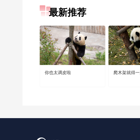
最新推荐
你也太调皮啦
爬木架就得一