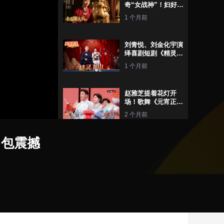
奇“女战神”！妇好鸮
尊背后藏着哪些传奇
1 个月前
故事？
刘青悦、刘金化宇演
绎喜剧短剧《精灵下
山》！看呆萌精灵闯
1 个月前
入人间，乌龙百出笑
翻天
赵雅芝提着花灯开
场！歌舞《元宵正
设
静
好》 主打一个热热
2 个月前
置
音
闹闹！
(m)
，包震撼
被《好彩头》里的簪
戴美到了！看宋轶、
希林娜依·高、姚晓
2 个月前
棠、欧阳娜娜一起簪
满头彩！
吴侬软语融入苏州评
弹，《小家年年》唱
出幸福最好的模样
2 个月前