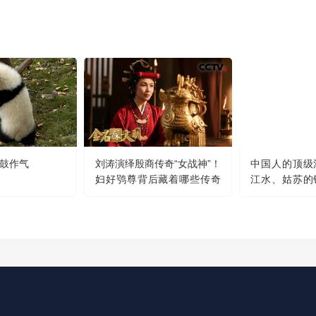
鼓作气
刘涛演绎殷商传奇“女战神”！
中国人的顶级
妇好鸮尊背后藏着哪些传奇
江水、姑苏的
故事？
明月......
那么美