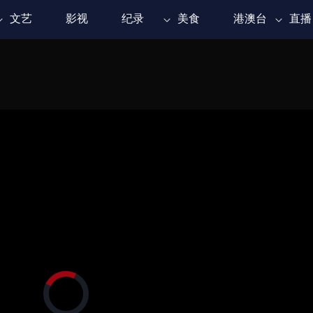
文艺
影视
纪录
美食
港澳台
直播
正
在