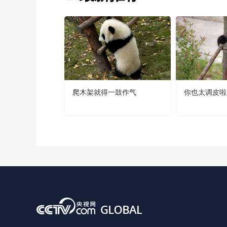
爬木架就得一鼓作气
你也太调皮啦