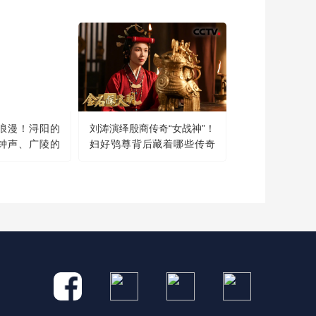
当妈妈突然想rua一
下孩子
2 个月前
又是羡慕熊猫饲养员
的一天
2 个月前
浪漫！浔阳的
刘涛演绎殷商传奇“女战神”！
钟声、广陵的
妇好鸮尊背后藏着哪些传奇
原来熊猫宝宝做牙齿
古诗词中的地名竟会
故事？
检查是这样的
2 个月前
身边躺着一只熊宝该
有多幸福
2 个月前
你也没说玩这个头疼
呀