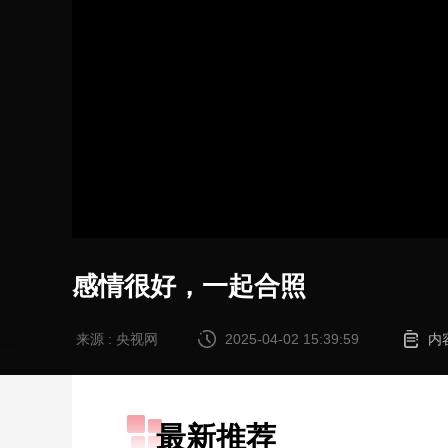
加
载
/
完
成
:
0%
感情很好，一起合照
来源 : 央视网
2025-04-02 15:39:59
内
最新推荐