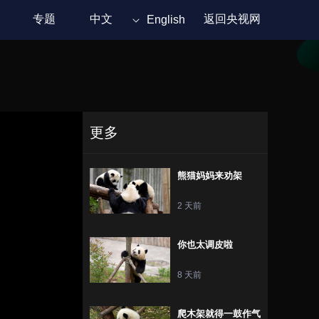
专题
中文
返回央视网
English
更多
熊猫妈妈来劝架
2 天前
你也太调皮啦
8 天前
爬木架就得一鼓作气