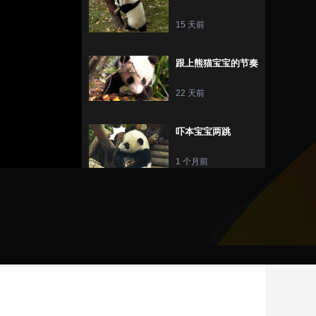
15 天前
跟上熊猫宝宝的节奏
22 天前
吓本宝宝两跳
设
静
1 个月前
置
音
(m)
小熊的jiojio是什么
手感
1 个月前
别rua了别rua了
1 个月前