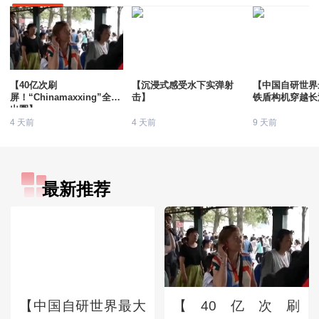
【40亿次刷
【沉浸式感受水下实弹射
【中国自研世界
屏！“Chinamaxxing”全球
击】
铁盾构机穿越长
出圈】
4 天前
4 天前
9 天前
最新推荐
【中国自研世界最大
【40亿次刷