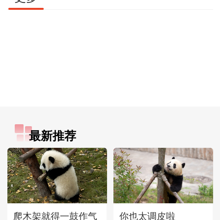
最新推荐
爬木架就得一鼓作气
你也太调皮啦