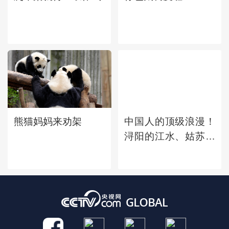
熊猫妈妈来劝架
中国人的顶级浪漫！
浔阳的江水、姑苏的
钟声、广陵的明
月......古诗词中的地
名竟会那么美