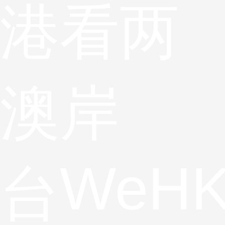
港
看两
澳
岸
WeH
台