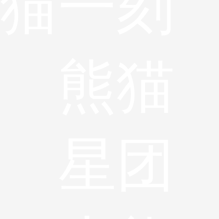
猫
一刻
熊猫
星团