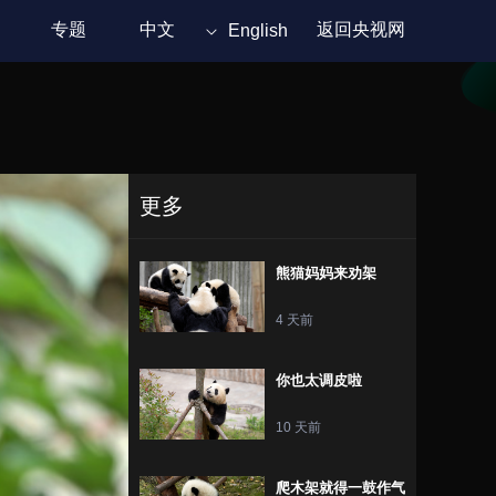
专题
中文
返回央视网
English
更多
熊猫妈妈来劝架
4 天前
你也太调皮啦
10 天前
爬木架就得一鼓作气