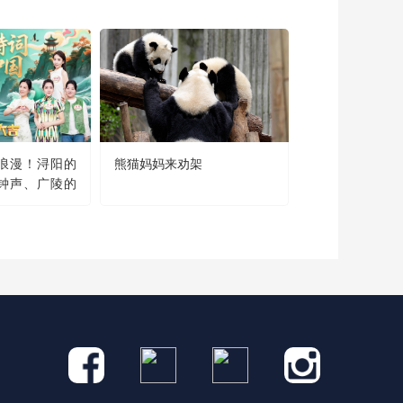
当妈妈突然想rua一
下孩子
2 个月前
又是羡慕熊猫饲养员
的一天
2 个月前
浪漫！浔阳的
熊猫妈妈来劝架
钟声、广陵的
原来熊猫宝宝做牙齿
古诗词中的地名竟会
检查是这样的
2 个月前
身边躺着一只熊宝该
有多幸福
2 个月前
你也没说玩这个头疼
呀