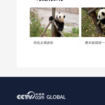
你也太调皮啦
爬木架就得一