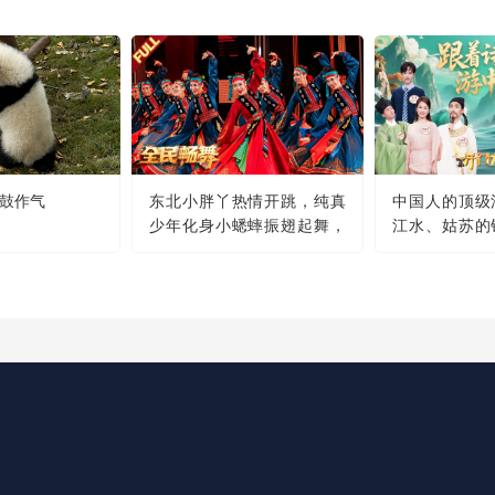
鼓作气
东北小胖丫热情开跳，纯真
中国人的顶级
少年化身小蟋蟀振翅起舞，
江水、姑苏的
草原舞者精彩演绎蒙古族舞
明月......
蹈《幸福草原》
那么美