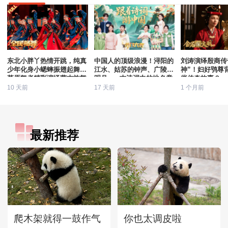
东北小胖丫热情开跳，纯真
中国人的顶级浪漫！浔阳的
刘涛演绎殷商传
少年化身小蟋蟀振翅起舞，
江水、姑苏的钟声、广陵的
神”！妇好鸮尊
草原舞者精彩演绎蒙古族舞
明月......古诗词中的地名竟
些传奇故事？
蹈《幸福草原》
会那么美
10 天前
17 天前
1 个月前
最新推荐
爬木架就得一鼓作气
你也太调皮啦