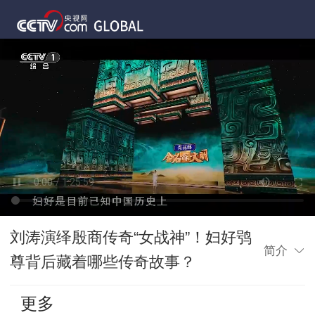
刘涛演绎殷商传奇“女战神”！妇好鸮
简介
尊背后藏着哪些传奇故事？
更多