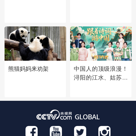
熊猫妈妈来劝架
中国人的顶级浪漫！
浔阳的江水、姑苏的
钟声、广陵的明
月......古诗词中的地
名竟会那么美