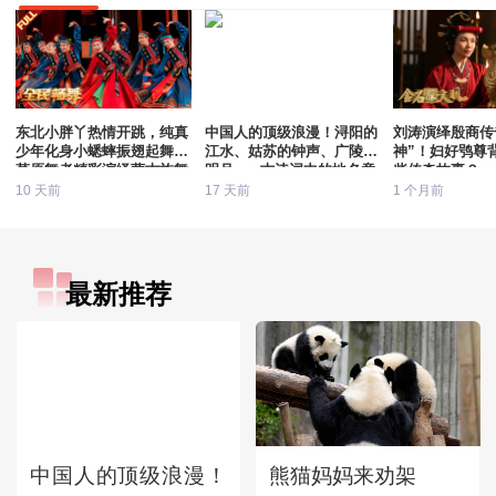
东北小胖丫热情开跳，纯真
中国人的顶级浪漫！浔阳的
刘涛演绎殷商传
少年化身小蟋蟀振翅起舞，
江水、姑苏的钟声、广陵的
神”！妇好鸮尊
草原舞者精彩演绎蒙古族舞
明月......古诗词中的地名竟
些传奇故事？
蹈《幸福草原》
会那么美
10 天前
17 天前
1 个月前
最新推荐
中国人的顶级浪漫！
熊猫妈妈来劝架