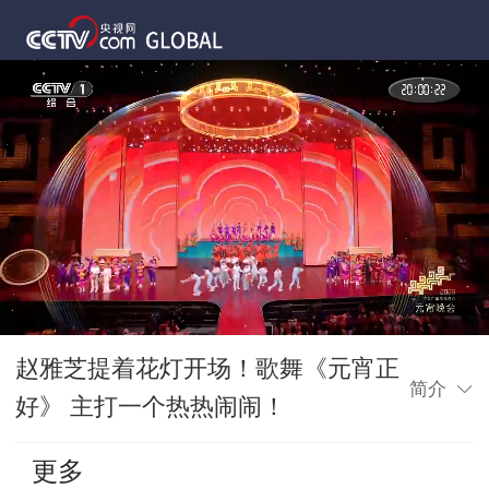
赵雅芝提着花灯开场！歌舞《元宵正
简介
好》 主打一个热热闹闹！
更多