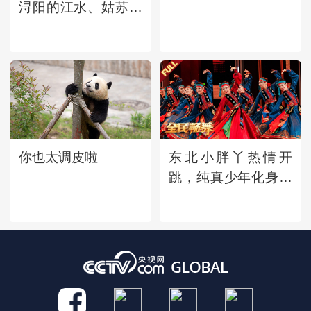
浔阳的江水、姑苏的
钟声、广陵的明
月......古诗词中的地
名竟会那么美
你也太调皮啦
东北小胖丫热情开
跳，纯真少年化身小
蟋蟀振翅起舞，草原
舞者精彩演绎蒙古族
舞蹈《幸福草原》