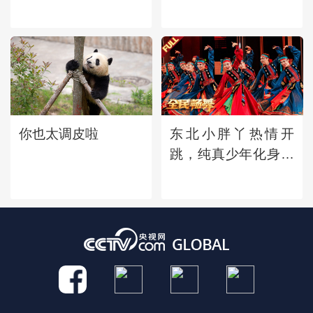
钟声、广陵的明
月......古诗词中的地
名竟会那么美
你也太调皮啦
东北小胖丫热情开
跳，纯真少年化身小
蟋蟀振翅起舞，草原
舞者精彩演绎蒙古族
舞蹈《幸福草原》