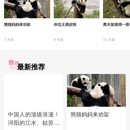
熊猫妈妈来劝架
你也太调皮啦
爬木架就得一鼓
3 天前
9 天前
16 天前
最新推荐
中国人的顶级浪漫！
熊猫妈妈来劝架
浔阳的江水、姑苏的