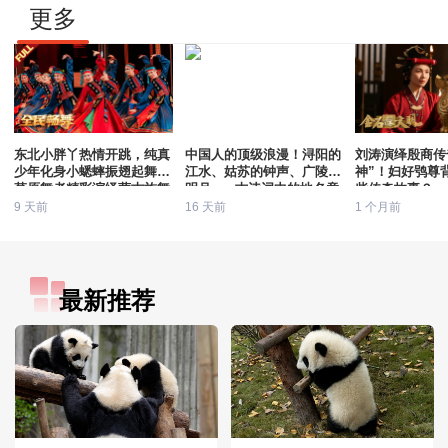
更多
东北小胖丫热情开跳，纯真
中国人的顶级浪漫！浔阳的
刘涛演绎殷商传
少年化身小蟋蟀振翅起舞，
江水、姑苏的钟声、广陵的
神”！妇好鸮尊
草原舞者精彩演绎蒙古族舞
明月......古诗词中的地名竟
些传奇故事？
蹈《幸福草原》
会那么美
9 天前
16 天前
1 个月前
最新推荐