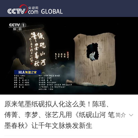
原来笔墨纸砚拟人化这么美！陈瑶、
傅菁、李梦、张艺凡用《纸砚山河 笔
简介
墨春秋》让千年文脉焕发新生