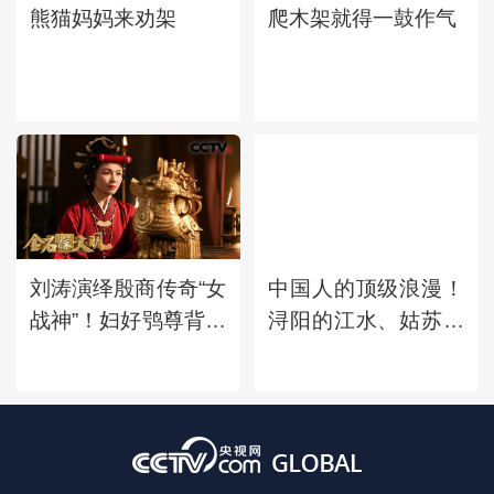
熊猫妈妈来劝架
爬木架就得一鼓作气
刘涛演绎殷商传奇“女
中国人的顶级浪漫！
战神”！妇好鸮尊背后
浔阳的江水、姑苏的
藏着哪些传奇故事？
钟声、广陵的明
月......古诗词中的地
名竟会那么美