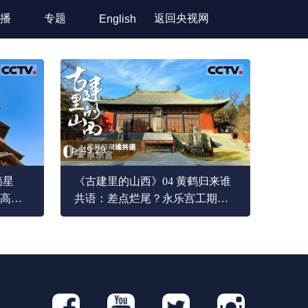
播
专题
返回央视网
English
49:29
摘星
《古建里的山西》04 黄鹤归来谁
高的
共语：差点烂尾？永乐宫工期拖
0年才建
了上百年 它旧址的准确地址已鲜
为人知