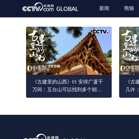
新闻
熊猫
49:29
49:2
《古建里的山西》01 安得广厦千
《古建
万间：五台山可以找到多个朝代
几许
的经典建筑 佛光寺是中国现存最
性群像
古老的木构建筑之一