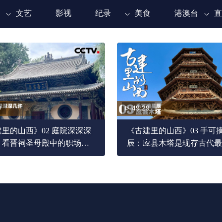
文艺
影视
纪录
美食
港澳台
直
9
49:29
里的山西》02 庭院深深深
《古建里的山西》03 手可
：看晋祠圣母殿中的职场女
辰：应县木塔是现存古代最
 42名侍从共同服侍圣母
积木 古代工匠足足花了14
造而成